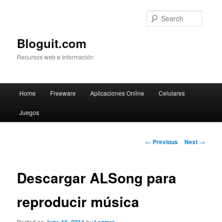
Searc
Bloguit.com
Recursos web e Información
Main
Home
Freeware
Aplicaciones Online
Celulares
Skip
menu
Juegos
to
primary
Post
←
Previous
Next
→
navigation
content
Descargar ALSong para
reproducir música
Posted on
by