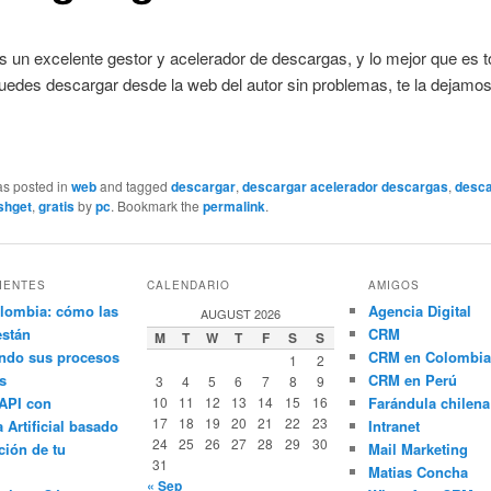
s un excelente gestor y acelerador de descargas, y lo mejor que es 
 puedes descargar desde la web del autor sin problemas, te la dejamo
as posted in
web
and tagged
descargar
,
descargar acelerador descargas
,
desc
ashget
,
gratis
by
pc
. Bookmark the
permalink
.
IENTES
CALENDARIO
AMIGOS
lombia: cómo las
Agencia Digital
AUGUST 2026
están
CRM
M
T
W
T
F
S
S
ndo sus procesos
CRM en Colombia
1
2
s
CRM en Perú
3
4
5
6
7
8
9
API con
10
11
12
13
14
15
16
Farándula chilena
17
18
19
20
21
22
23
a Artificial basado
Intranet
24
25
26
27
28
29
30
ción de tu
Mail Marketing
31
Matias Concha
« Sep