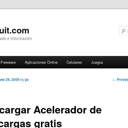
uit.com
web e Información
Freeware
Aplicaciones Online
Celulares
Juegos
Post
←
Previo
une 29, 2009
by
pc
navigati
cargar Acelerador de
cargas gratis