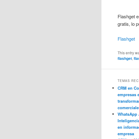
Flashget e
gratis, lo
Flashget
This entry w
flashget
,
fl
TEMAS REC
CRM en Co
empresas 
transforma
comerciale
WhatsApp 
Inteligenci
en informa
empresa