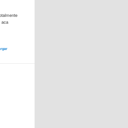
totalmente
s aca
argar