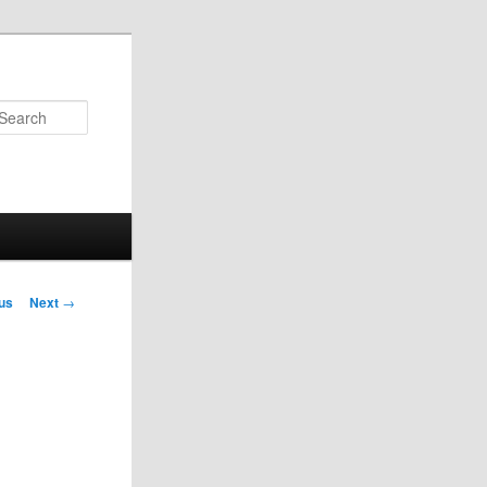
Search
us
Next
→
on