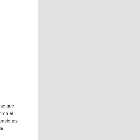
dad que
tima el
icaciones
de