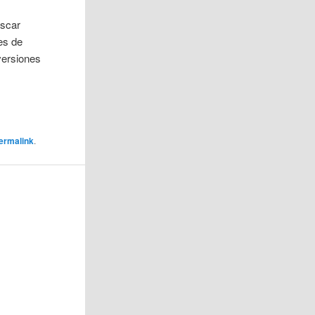
uscar
tes de
versiones
ermalink
.