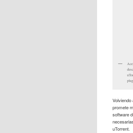
Acel
des
uTor
plug
Volviendo 
promete me
software d
necesarias
uTorrent.