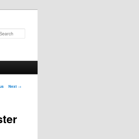
Search
us
Next
→
on
ster