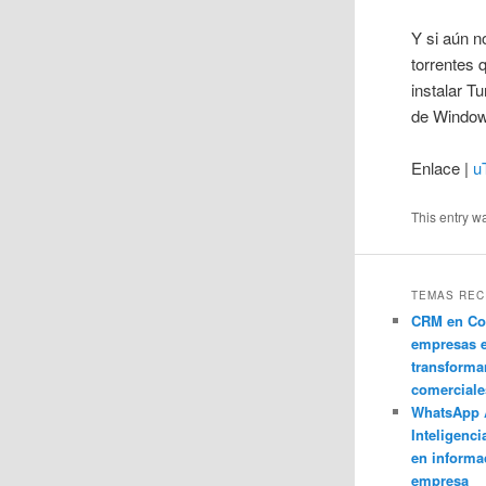
Y si aún n
torrentes 
instalar T
de Windo
Enlace |
u
This entry w
TEMAS REC
CRM en Co
empresas 
transforma
comerciale
WhatsApp 
Inteligenci
en informa
empresa