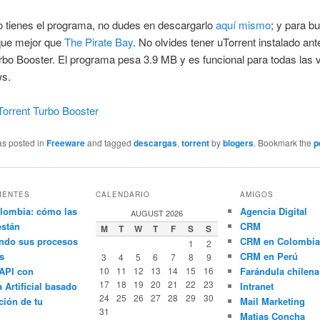
o tienes el programa, no dudes en descargarlo
aquí mismo
; y para b
que mejor que
The Pirate Bay
. No olvides tener uTorrent instalado an
urbo Booster. El programa pesa 3.9 MB y es funcional para todas las 
ws.
Torrent Turbo Booster
as posted in
Freeware
and tagged
descargas
,
torrent
by
blogers
. Bookmark the
p
IENTES
CALENDARIO
AMIGOS
lombia: cómo las
Agencia Digital
AUGUST 2026
están
CRM
M
T
W
T
F
S
S
ndo sus procesos
CRM en Colombia
1
2
s
CRM en Perú
3
4
5
6
7
8
9
API con
10
11
12
13
14
15
16
Farándula chilena
17
18
19
20
21
22
23
a Artificial basado
Intranet
24
25
26
27
28
29
30
ción de tu
Mail Marketing
31
Matias Concha