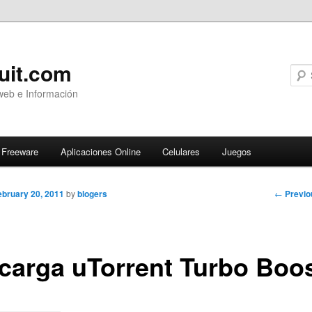
uit.com
web e Información
Freeware
Aplicaciones Online
Celulares
Juegos
Post
←
Previo
ebruary 20, 2011
by
blogers
navigati
carga uTorrent Turbo Boo