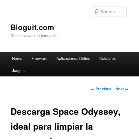
Searc
Bloguit.com
Recursos web e Información
Main
Home
Freeware
Aplicaciones Online
Celulares
Skip
menu
Juegos
to
primary
Post
←
Previous
Next
→
navigation
content
Descarga Space Odyssey,
ideal para limpiar la