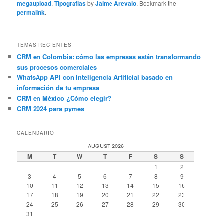
megaupload
,
Tipografias
by
Jaime Arevalo
. Bookmark the
permalink
.
TEMAS RECIENTES
CRM en Colombia: cómo las empresas están transformando
sus procesos comerciales
WhatsApp API con Inteligencia Artificial basado en
información de tu empresa
CRM en México ¿Cómo elegir?
CRM 2024 para pymes
CALENDARIO
AUGUST 2026
M
T
W
T
F
S
S
1
2
3
4
5
6
7
8
9
10
11
12
13
14
15
16
17
18
19
20
21
22
23
24
25
26
27
28
29
30
31