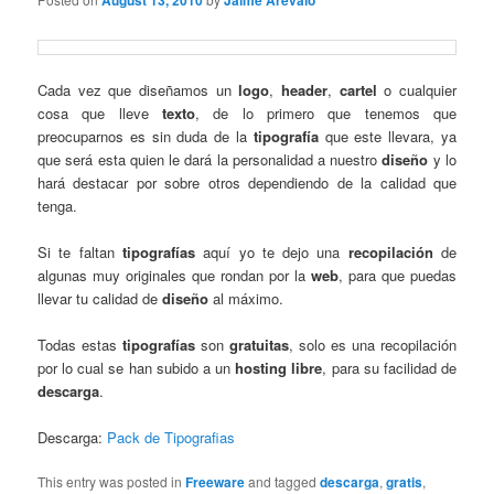
August 13, 2010
Jaime Arevalo
Cada vez que diseñamos un
logo
,
header
,
cartel
o cualquier
cosa que lleve
texto
, de lo primero que tenemos que
preocuparnos es sin duda de la
tipografía
que este llevara, ya
que será esta quien le dará la personalidad a nuestro
diseño
y lo
hará destacar por sobre otros dependiendo de la calidad que
tenga.
Si te faltan
tipografías
aquí yo te dejo una
recopilación
de
algunas muy originales que rondan por la
web
, para que puedas
llevar tu calidad de
diseño
al máximo.
Todas estas
tipografías
son
gratuitas
, solo es una recopilación
por lo cual se han subido a un
hosting
libre
, para su facilidad de
descarga
.
Descarga:
Pack de Tipografias
This entry was posted in
Freeware
and tagged
descarga
,
gratis
,