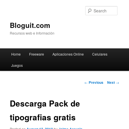
Searc
Bloguit.com
Recursos web e Información
Main
Home
Freeware
Aplicaciones Online
Celulares
Skip
menu
Juegos
to
primary
Post
←
Previous
Next
→
navigation
content
Descarga Pack de
tipografias gratis
Posted on
by