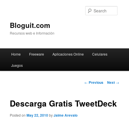
Searc
Bloguit.com
Recursos web e Información
Main
Home
Freeware
Aplicaciones Online
Celulares
Skip
menu
Juegos
to
primary
Post
←
Previous
Next
→
navigation
content
Descarga Gratis TweetDeck
Posted on
May 22, 2010
by
Jaime Arevalo