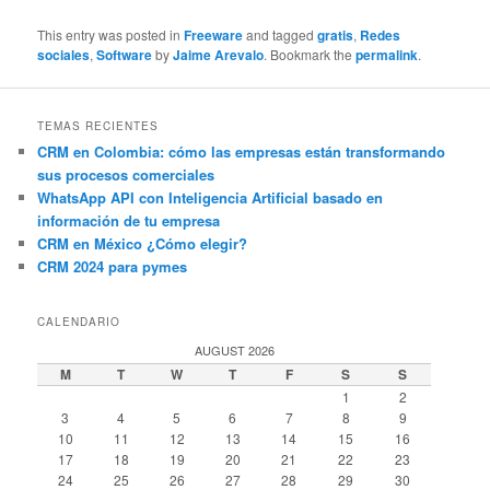
This entry was posted in
Freeware
and tagged
gratis
,
Redes
sociales
,
Software
by
Jaime Arevalo
. Bookmark the
permalink
.
TEMAS RECIENTES
CRM en Colombia: cómo las empresas están transformando
sus procesos comerciales
WhatsApp API con Inteligencia Artificial basado en
información de tu empresa
CRM en México ¿Cómo elegir?
CRM 2024 para pymes
CALENDARIO
AUGUST 2026
M
T
W
T
F
S
S
1
2
3
4
5
6
7
8
9
10
11
12
13
14
15
16
17
18
19
20
21
22
23
24
25
26
27
28
29
30