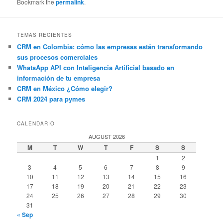
Bookmark the
permalink
.
TEMAS RECIENTES
CRM en Colombia: cómo las empresas están transformando
sus procesos comerciales
WhatsApp API con Inteligencia Artificial basado en
información de tu empresa
CRM en México ¿Cómo elegir?
CRM 2024 para pymes
CALENDARIO
AUGUST 2026
M
T
W
T
F
S
S
1
2
3
4
5
6
7
8
9
10
11
12
13
14
15
16
17
18
19
20
21
22
23
24
25
26
27
28
29
30
31
« Sep