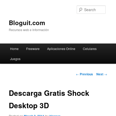
Searc
Bloguit.com
Recursos web e Información
Main
Home
Freeware
Aplicaciones Online
Celulares
Skip
menu
Juegos
to
primary
Post
←
Previous
Next
→
navigation
content
Descarga Gratis Shock
Desktop 3D
Posted on
by