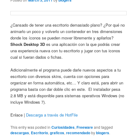
March 3, 2011
blogers
¿Cansado de tener una escritorio demasiado plano? ¿Por qué no
animarlo un poco y volverlo un contenedor en tres dimensiones
donde los íconos se pueden mover libremente y apilarlos?
Shock Desktop 3D
es una aplicación con la que podrás crear
una experiencia nueva con tu escritorio y jugar con tus iconos
cual si fueran dados o fichas.
Adicionalmente el programa puede darle nuevos aspectos a tu
escritorio con diversos skins, cuenta con opciones para
organizar en forma automática, etc… Y claro está, para abrir un
programa basta con dar doble clic en este. El instalador pesa
2.8 MB y está disponible para sistemas operativos Windows (no
incluye Windows 7).
Enlace |
Descarga a través de HotFile
This entry was posted in
Curiosidades
,
Freeware
and tagged
descargas
,
Escritorio
,
graficos
,
recomendado
by
blogers
.