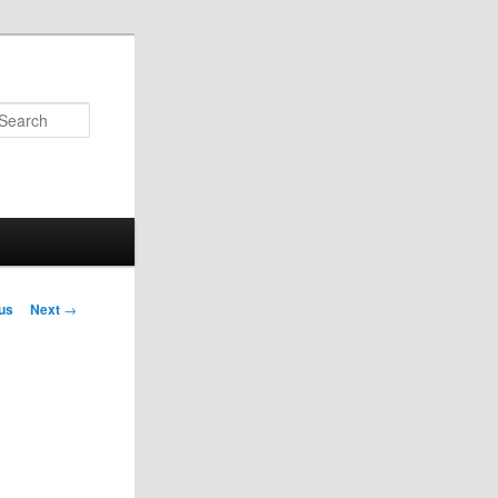
Search
us
Next
→
on