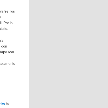
lares, los
o
l. Por lo
tuito.
ara
a con
empo real.
 solamente
iles
by