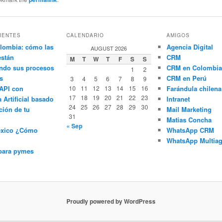
IENTES
CALENDARIO
AMIGOS
lombia: cómo las
Agencia Digital
AUGUST 2026
están
CRM
M
T
W
T
F
S
S
ndo sus procesos
CRM en Colombia
1
2
s
CRM en Perú
3
4
5
6
7
8
9
API con
10
11
12
13
14
15
16
Farándula chilena
17
18
19
20
21
22
23
a Artificial basado
Intranet
24
25
26
27
28
29
30
ción de tu
Mail Marketing
31
Matias Concha
« Sep
éxico ¿Cómo
WhatsApp CRM
WhatsApp Multiag
para pymes
Proudly powered by WordPress