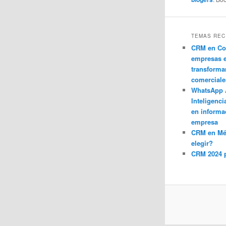
TEMAS REC
CRM en Co
empresas 
transforma
comerciale
WhatsApp 
Inteligenci
en informa
empresa
CRM en M
elegir?
CRM 2024 