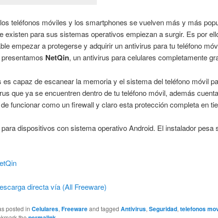
los teléfonos móviles y los smartphones se vuelven más y más popu
e existen para sus sistemas operativos empiezan a surgir. Es por ell
ble empezar a protegerse y adquirir un antivirus para tu teléfono móvi
e presentamos
NetQin
, un antivirus para celulares completamente gra
us es capaz de escanear la memoria y el sistema del teléfono móvil p
irus que ya se encuentren dentro de tu teléfono móvil, además cuent
de funcionar como un firewall y claro esta protección completa en ti
 para dispositivos con sistema operativo Android. El instalador pesa
etQin
escarga directa vía (All Freeware)
as posted in
Celulares
,
Freeware
and tagged
Antivirus
,
Seguridad
,
telefonos mov
okmark the
permalink
.