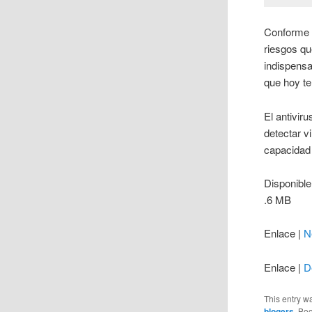
Conforme 
riesgos qu
indispensa
que hoy t
El antivir
detectar v
capacidad 
Disponible
.6 MB
Enlace |
N
Enlace |
D
This entry w
blogers
. Bo