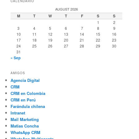
CALENDARIO
AUGUST 2026
M
T
W
T
F
S
S
1
2
3
4
5
6
7
8
9
10
11
12
13
14
15
16
17
18
19
20
21
22
23
24
25
26
27
28
29
30
31
« Sep
AMIGOS
Agencia Digital
CRM
CRM en Colombia
CRM en Perú
Farándula chilena
Intranet
Mail Marketing
Matias Concha
WhatsApp CRM
WhatsApp Multiagente