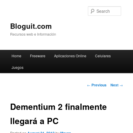
Searc
Bloguit.com
Recursos web e Información
Main
Home
Freeware
Aplicaciones Online
Celulares
Skip
menu
Juegos
to
primary
Post
←
Previous
Next
→
navigation
content
Dementium 2 finalmente
llegará a PC
Posted on
by