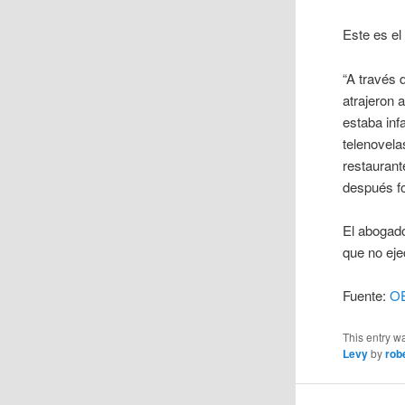
Este es el
“A través 
atrajeron 
estaba inf
telenovela
restaurant
después fo
El abogad
que no eje
Fuente:
O
This entry w
Levy
by
rob