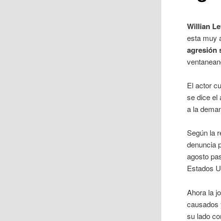
Willian L
esta muy a
agresión 
ventanean
El actor 
se dice el
a la dema
Según la r
denuncia 
agosto pas
Estados U
Ahora la j
causados 
su lado co