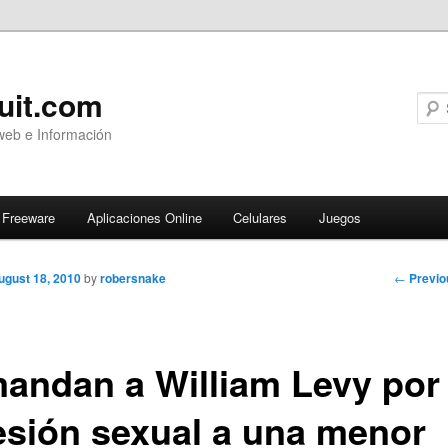
uit.com
web e Información
Freeware
Aplicaciones Online
Celulares
Juegos
Post
←
Previo
ugust 18, 2010
by
robersnake
navigati
andan a William Levy por
esión sexual a una menor