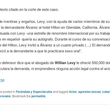
 texto citado en la corte de este caso.
de mentiras y engaños, Levy, con la ayuda de varios miembros de su
a la demandante Álvarez al hotel Hilton en Glendale, California. Álvare
atuada con Levy -una estrella de renombre internacional por su trabaj
s en español- quería su autógrafo. Durante el curso de su conversaci
e del Hilton, Levy invitó a Álvarez a un cuarto privado (…) El deman
rzó a la demandante a que le practicara sexo oral”.
o defensor dice que el abogado de
Willian Levy
le ofreció 500,000 do
cutara la demanda, ni emprendiera ninguna acción legal contra el acto
EM
as posted in
Farándula y Espectáculos
and tagged
Actor
,
agresion sexual
,
cuba
ersnake
. Bookmark the
permalink
.