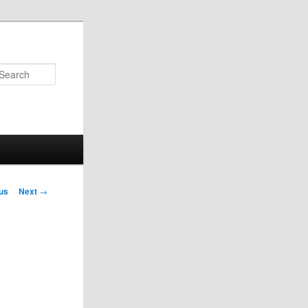
Search
us
Next
→
on