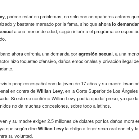
evy
, parece estar en problemas, no solo con compañeros actores que
lzado y bastante mareado por la fama, sino que
ahora lo demandan
sexual
a una menor de edad, según informa el programa de espectá
do.
cubano ahora enfrenta una demanda por
agresión sexual
, a una meno
 actor hizo toqueteo ofensivo, daños emocionales y privación ilegal de 
ndante.
evista peopleenespañol.com la joven de 17 años y su madre levanta
penal en contra de
Willian Levy
, en la Corte Superior de Los Ángeles
ado. Si esto se confirma Willian Levy podría quedar preso, ya que la 
nidos no da muchas concesiones, sobre todo a latinos.
oven y su madre exigen 2.5 millones de dolares por los daños morale
ya que según dice
Willian Levy
la obligo a tener sexo oral con el y la
ntra su voluntad.