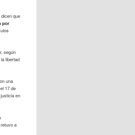
 dicen que
 por
culos
r, según
la libertad
ron una
 el 17 de
justicia en
s
 retuvo a