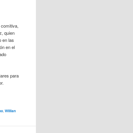
 comitiva,
z, quien
o en las
ón en el
dado
lares para
r.
no
,
Willian