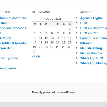
IENTES
CALENDARIO
AMIGOS
lombia: cómo las
Agencia Digital
AUGUST 2026
están
CRM
M
T
W
T
F
S
S
ndo sus procesos
CRM en Colombia
1
2
s
CRM en Perú
3
4
5
6
7
8
9
API con
10
11
12
13
14
15
16
Farándula chilena
17
18
19
20
21
22
23
a Artificial basado
Intranet
24
25
26
27
28
29
30
ción de tu
Mail Marketing
31
Matias Concha
« Sep
éxico ¿Cómo
WhatsApp CRM
WhatsApp Multiag
para pymes
Proudly powered by WordPress