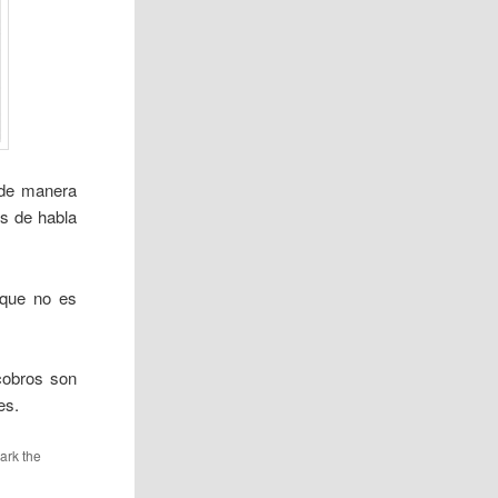
a de manera
es de habla
 que no es
cobros son
es.
ark the