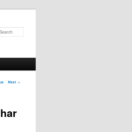
Search
us
Next
→
on
char