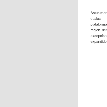
Actualmen
cuales 
plataform
región de
excepción
expandido