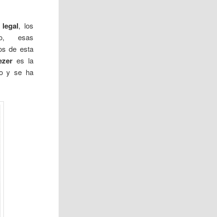
legal
, los
go, esas
os de esta
ezer
es la
do y se ha