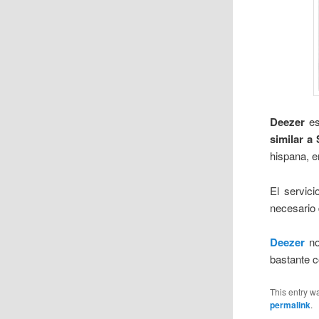
Deezer
es
similar a 
hispana, e
El servic
necesario 
Deezer
n
bastante c
This entry w
permalink
.