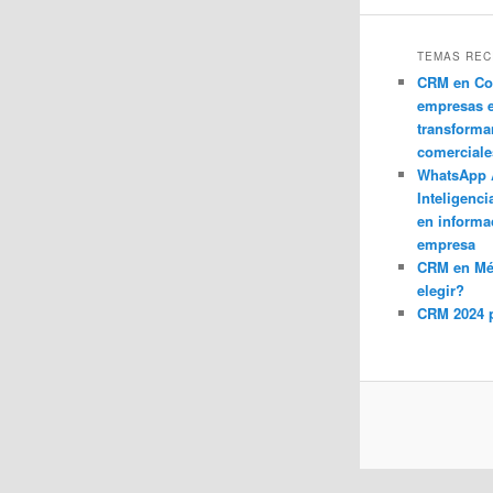
TEMAS REC
CRM en Co
empresas 
transforma
comerciale
WhatsApp 
Inteligenci
en informa
empresa
CRM en M
elegir?
CRM 2024 