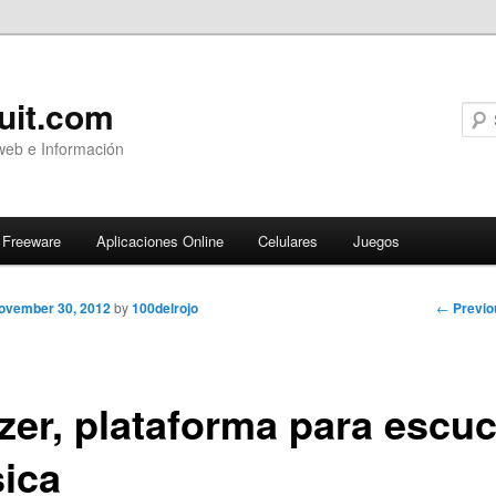
uit.com
web e Información
Freeware
Aplicaciones Online
Celulares
Juegos
Post
←
Previo
ovember 30, 2012
by
100delrojo
navigati
zer, plataforma para escu
ica