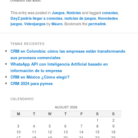
This entry was posted in
Juegos
,
Noticias
and tagged
consolas
,
DayZ podría llegar a consolas
,
noticias de juegos
,
Novedades
juegos
,
Videojuegos
by
Mauro
. Bookmark the
permalink
.
TEMAS RECIENTES
CRM en Colombia: cómo las empresas están transformando
sus procesos comerciales
WhatsApp API con Inteligencia Artificial basado en
información de tu empresa
CRM en México ¿Cómo elegir?
CRM 2024 para pymes
CALENDARIO
AUGUST 2026
M
T
W
T
F
S
S
1
2
3
4
5
6
7
8
9
10
11
12
13
14
15
16
17
18
19
20
21
22
23