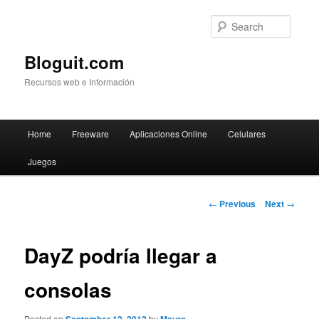
Searc
Bloguit.com
Recursos web e Información
Main
Home
Freeware
Aplicaciones Online
Celulares
Skip
menu
Juegos
to
primary
Post
←
Previous
Next
→
navigation
content
DayZ podría llegar a
consolas
Posted on
by