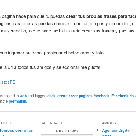
 pagina nace para que tu puedas
crear tus propias frases para fa
ginas para que las puedas compartir con tus amigos y conocidos, el 
 muy sencillo, lo que hace facil al usuario crear sus frases y pagina
que ingresar su frase, presionar el boton crear y listo!
e la url a todos tus amigos y seleccionar me gusta!
ustosFB
as posted in
web
and tagged
click
,
crear
,
crear paginas facebook
,
Facebook
,
fb
,
k the
permalink
.
IENTES
CALENDARIO
AMIGOS
lombia: cómo las
Agencia Digital
AUGUST 2026