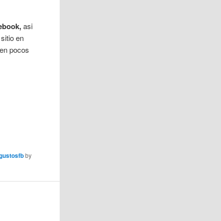
cebook,
asi
sitio en
s en pocos
gustosfb
by