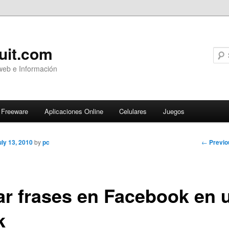
uit.com
web e Información
Freeware
Aplicaciones Online
Celulares
Juegos
Post
←
Previo
uly 13, 2010
by
pc
navigati
ar frases en Facebook en 
k