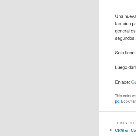
Una nueva
tambien pa
general es
segundos.
Solo tiene 
Luego darl
Enlace:
G
This entry w
pc
. Bookmar
TEMAS REC
CRM en Co