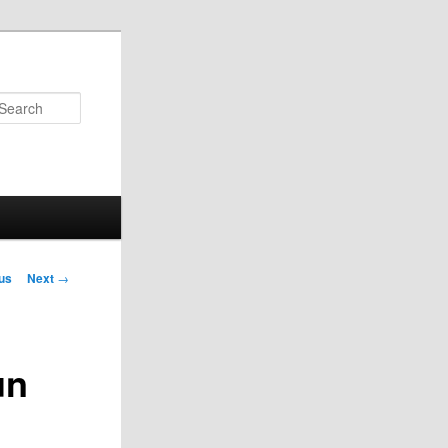
Search
us
Next
→
on
un