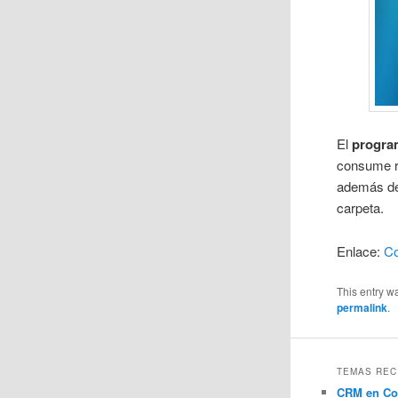
El
progra
consume re
además de 
carpeta.
Enlace:
C
This entry w
permalink
.
TEMAS REC
CRM en Co