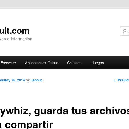
uit.com
web e Información
Freeware
Aplicaciones Online
Celulares
Juegos
Post
←
Previo
anuary 16, 2014
by
Lennuc
navigati
ywhiz, guarda tus archivo
a compartir