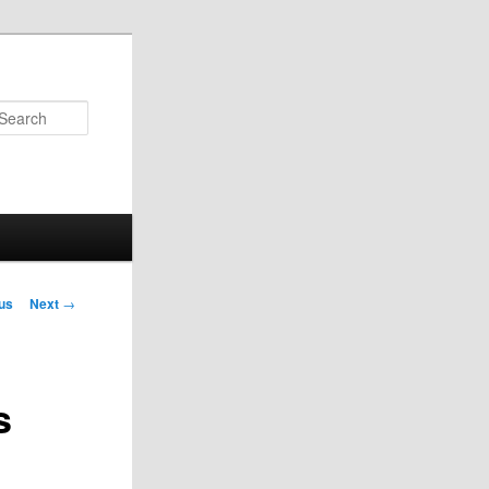
Search
us
Next
→
on
s