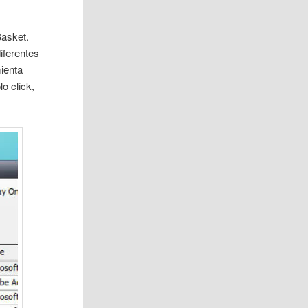
Basket.
iferentes
ienta
o click,