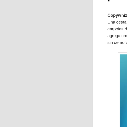
Copywhi
Una cesta 
carpetas d
agrega una
sin demor