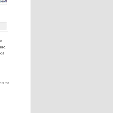
no
uro,
ada
ark the