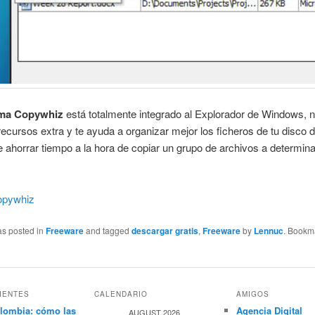
ma Copywhiz
está totalmente integrado al Explorador de Windows, 
cursos extra y te ayuda a organizar mejor los ficheros de tu disco d
ahorrar tiempo a la hora de copiar un grupo de archivos a determin
opywhiz
as posted in
Freeware
and tagged
descargar gratis
,
Freeware
by
Lennuc
. Bookm
IENTES
CALENDARIO
AMIGOS
lombia: cómo las
Agencia Digital
AUGUST 2026