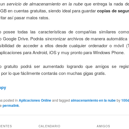
 un
servicio de almacenamiento en la nube
que entrega la nada de
GB en cuentas gratuitas, siendo ideal para guardar
copias de segur
itar así pasar malos ratos.
io posee todas las características de compañías similares com
o Google Drive. Podrás sincronizar archivos de manera automática 
sibilidad de acceder a ellos desde cualquier ordenador o móvil 
aplicaciones para Android, iOS y muy pronto para Windows Phone.
o gratuito podrá ser aumentado logrando que amigos se regis
por lo que fácilmente contarás con muchas gigas gratis.
opy
as posted in
Aplicaciones Online
and tagged
almacenamiento en la nube
by
100d
he
permalink
.
IENTES
CALENDARIO
AMIGOS