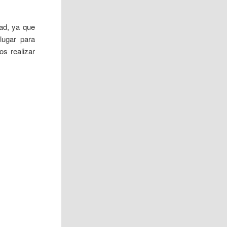
ad, ya que
lugar para
os realizar