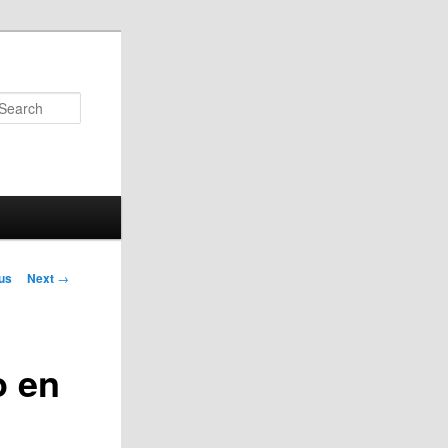
Search
us
Next
→
on
o en