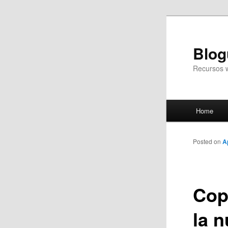
Blog
Recursos 
Main
Home
Skip
menu
to
Posted on
A
primary
Cop
content
la 