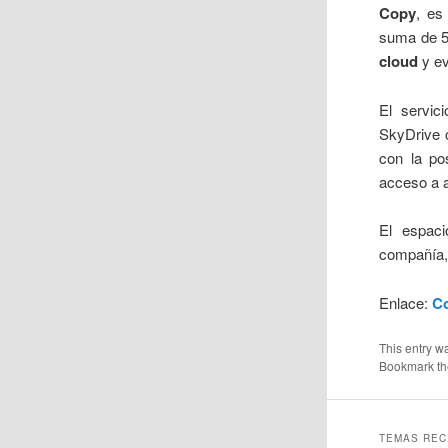
Copy
, es
suma de 5
cloud
y ev
El servic
SkyDrive 
con la po
acceso a 
El espaci
compañía, 
Enlace:
C
This entry w
Bookmark t
TEMAS REC