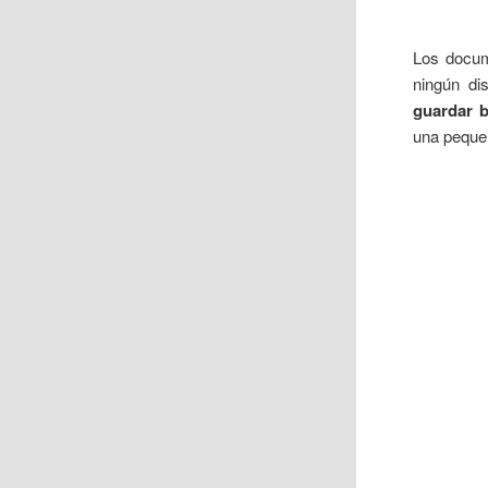
Los docum
ningún di
guardar 
una peque