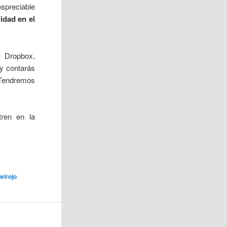
spreciable
idad en el
o Dropbox,
y contarás
(Tendremos
tren en la
elrojo
.