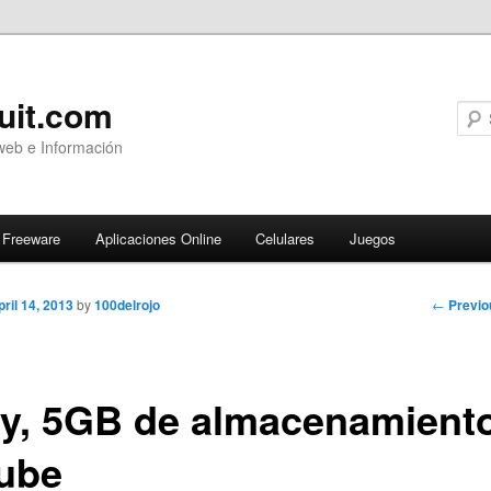
uit.com
web e Información
Freeware
Aplicaciones Online
Celulares
Juegos
Post
←
Previo
pril 14, 2013
by
100delrojo
navigati
y, 5GB de almacenamient
nube