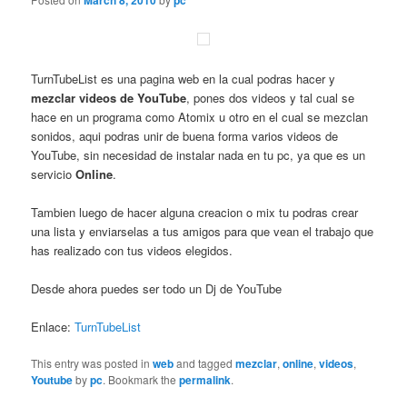
March 8, 2010
pc
TurnTubeList es una pagina web en la cual podras hacer y
mezclar videos de YouTube
, pones dos videos y tal cual se
hace en un programa como Atomix u otro en el cual se mezclan
sonidos, aqui podras unir de buena forma varios videos de
YouTube, sin necesidad de instalar nada en tu pc, ya que es un
servicio
Online
.
Tambien luego de hacer alguna creacion o mix tu podras crear
una lista y enviarselas a tus amigos para que vean el trabajo que
has realizado con tus videos elegidos.
Desde ahora puedes ser todo un Dj de YouTube
Enlace:
TurnTubeList
This entry was posted in
web
and tagged
mezclar
,
online
,
videos
,
Youtube
by
pc
. Bookmark the
permalink
.