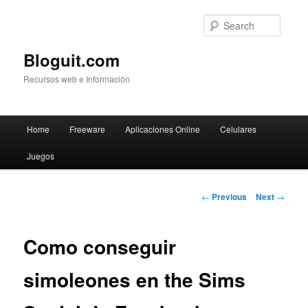
Searc
Bloguit.com
Recursos web e Información
Main
Home
Freeware
Aplicaciones Online
Celulares
Skip
menu
Juegos
to
primary
Post
←
Previous
Next
→
navigation
content
Como conseguir
simoleones en the Sims