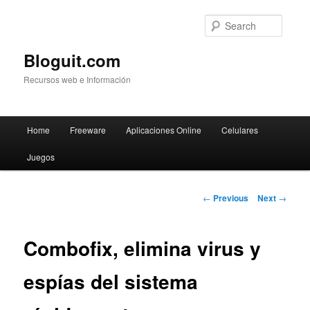
Searc
Bloguit.com
Recursos web e Información
Main
Home
Freeware
Aplicaciones Online
Celulares
Skip
menu
Juegos
to
primary
Post
←
Previous
Next
→
navigation
content
Combofix, elimina virus y
espías del sistema