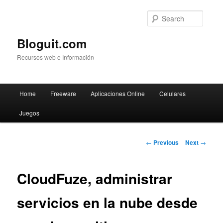
Searc
Bloguit.com
Recursos web e Información
Main
Home
Freeware
Aplicaciones Online
Celulares
Skip
menu
Juegos
to
primary
Post
←
Previous
Next
→
navigation
content
CloudFuze, administrar
servicios en la nube desde