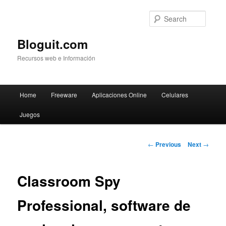
Searc
Bloguit.com
Recursos web e Información
Main
Home
Freeware
Aplicaciones Online
Celulares
Skip
menu
Juegos
to
primary
Post
←
Previous
Next
→
navigation
content
Classroom Spy
Professional, software de