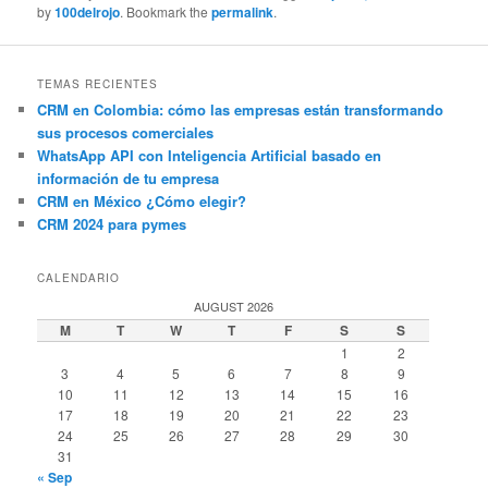
by
100delrojo
. Bookmark the
permalink
.
TEMAS RECIENTES
CRM en Colombia: cómo las empresas están transformando
sus procesos comerciales
WhatsApp API con Inteligencia Artificial basado en
información de tu empresa
CRM en México ¿Cómo elegir?
CRM 2024 para pymes
CALENDARIO
AUGUST 2026
M
T
W
T
F
S
S
1
2
3
4
5
6
7
8
9
10
11
12
13
14
15
16
17
18
19
20
21
22
23
24
25
26
27
28
29
30
31
« Sep