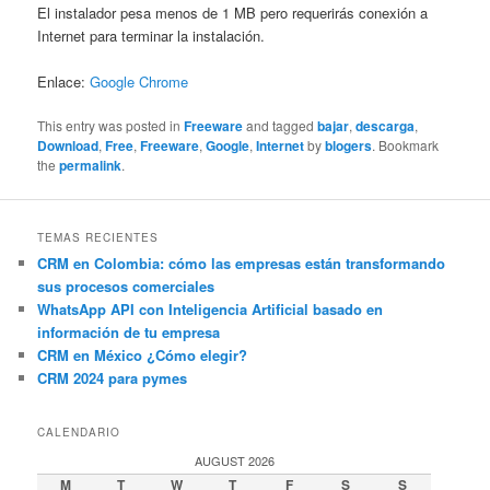
El instalador pesa menos de 1 MB pero requerirás conexión a
Internet para terminar la instalación.
Enlace:
Google Chrome
This entry was posted in
Freeware
and tagged
bajar
,
descarga
,
Download
,
Free
,
Freeware
,
Google
,
Internet
by
blogers
. Bookmark
the
permalink
.
TEMAS RECIENTES
CRM en Colombia: cómo las empresas están transformando
sus procesos comerciales
WhatsApp API con Inteligencia Artificial basado en
información de tu empresa
CRM en México ¿Cómo elegir?
CRM 2024 para pymes
CALENDARIO
AUGUST 2026
M
T
W
T
F
S
S