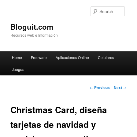
Searc
Bloguit.com
Recursos web e Información
Main
Home
Freeware
Aplicaciones Online
Celulares
Skip
menu
Juegos
to
primary
Post
←
Previous
Next
→
navigation
content
Christmas Card, diseña
tarjetas de navidad y