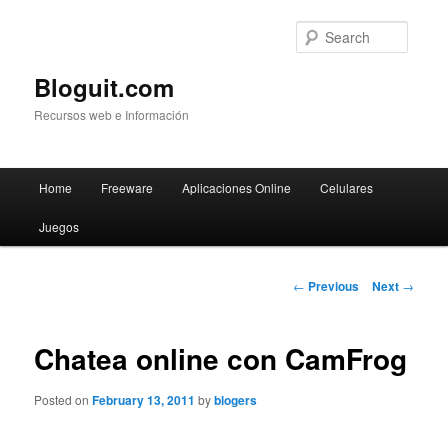
Searc
Bloguit.com
Recursos web e Información
Main
Home
Freeware
Aplicaciones Online
Celulares
Skip
menu
Juegos
to
primary
Post
←
Previous
Next
→
navigation
content
Chatea online con CamFrog
Posted on
February 13, 2011
by
blogers