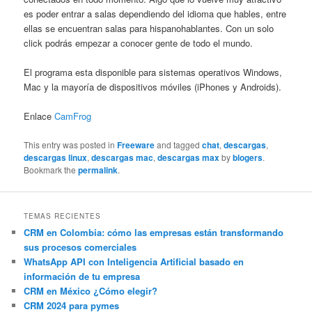
es poder entrar a salas dependiendo del idioma que hables, entre
ellas se encuentran salas para hispanohablantes. Con un solo
click podrás empezar a conocer gente de todo el mundo.
El programa esta disponible para sistemas operativos Windows,
Mac y la mayoría de dispositivos móviles (iPhones y Androids).
Enlace
CamFrog
This entry was posted in
Freeware
and tagged
chat
,
descargas
,
descargas linux
,
descargas mac
,
descargas max
by
blogers
.
Camfrog
Bookmark the
permalink
.
es
un
servicio
TEMAS RECIENTES
de
CRM en Colombia: cómo las empresas están transformando
mensajería
sus procesos comerciales
y
WhatsApp API con Inteligencia Artificial basado en
videollamadas
información de tu empresa
en
CRM en México ¿Cómo elegir?
línea,
CRM 2024 para pymes
con