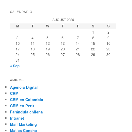
un
funcionamiento
CALENDARIO
similar
AUGUST 2026
a
M
T
W
T
F
S
S
las
1
2
salas
3
4
5
6
7
8
9
de
10
11
12
13
14
15
16
chateo
17
18
19
20
21
22
23
en
24
25
26
27
28
29
30
donde
31
podrás
« Sep
buscar
gente
AMIGOS
que
Agencia Digital
comparta
CRM
tus
CRM en Colombia
mismos
CRM en Perú
intereses
Farándula chilena
o
Intranet
con
Mail Marketing
quienes
Matias Concha