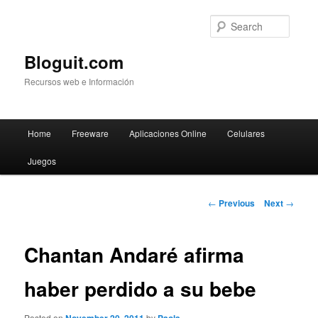
Searc
Bloguit.com
Recursos web e Información
Main
Home
Freeware
Aplicaciones Online
Celulares
Skip
menu
Juegos
to
primary
Post
←
Previous
Next
→
navigation
content
Chantan Andaré afirma
haber perdido a su bebe
Posted on
by