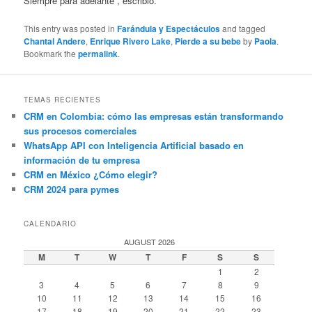
Siempre para adelante”, escribió.
This entry was posted in
Farándula y Espectáculos
and tagged
Chantal Andere
,
Enrique Rivero Lake
,
Pierde a su bebe
by
Paola
.
Bookmark the
permalink
.
TEMAS RECIENTES
CRM en Colombia: cómo las empresas están transformando
sus procesos comerciales
WhatsApp API con Inteligencia Artificial basado en
información de tu empresa
CRM en México ¿Cómo elegir?
CRM 2024 para pymes
CALENDARIO
AUGUST 2026
M
T
W
T
F
S
S
1
2
3
4
5
6
7
8
9
10
11
12
13
14
15
16
17
18
19
20
21
22
23