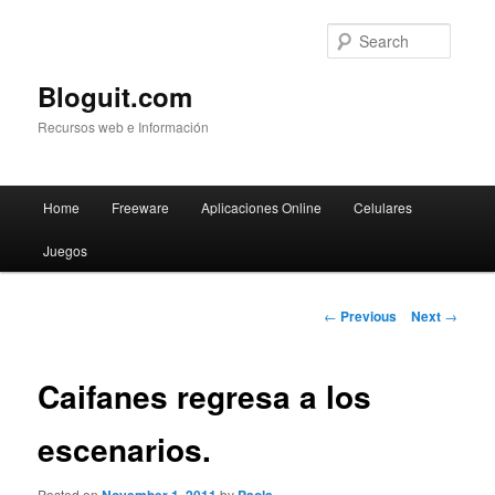
Searc
Bloguit.com
Recursos web e Información
Main
Home
Freeware
Aplicaciones Online
Celulares
Skip
menu
Juegos
to
primary
Post
←
Previous
Next
→
navigation
content
Caifanes regresa a los
escenarios.
Posted on
by