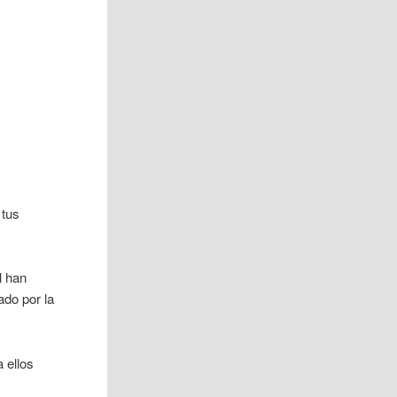
 tus
l han
ado por la
a ellos