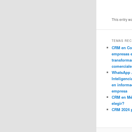
This entry w
TEMAS REC
CRM en Co
empresas 
transforma
comerciale
WhatsApp 
Inteligenci
en informa
empresa
CRM en M
elegir?
CRM 2024 