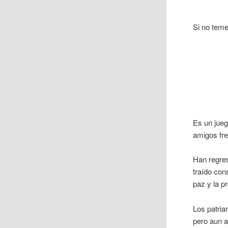
Si no teme
Es un jueg
amigos fr
Han regres
traído con
paz y la p
Los patria
pero aun a