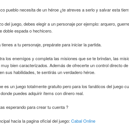
ico pueblo necesita de un héroe ¿te atreves a serlo y salvar esta tier
o del juego, debes elegir a un personaje por ejemplo: arquero, guerre
e doble espada o hechicero.
tienes a tu personaje, prepárate para iniciar la partida.
ra los enemigos y completa las misiones que se te brindan, las mis
 muy bien caracterizados. Además de ofrecerte un control directo de
en sus habilidades, te sentirás un verdadero héroe.
ne es un juego totalmente gratuito pero para los fanáticos del juego c
 donde puedes adquirir ítems con dinero real.
as esperando para crear tu cuenta ?
cipal hacia la pagina oficial del juego:
Cabal Online