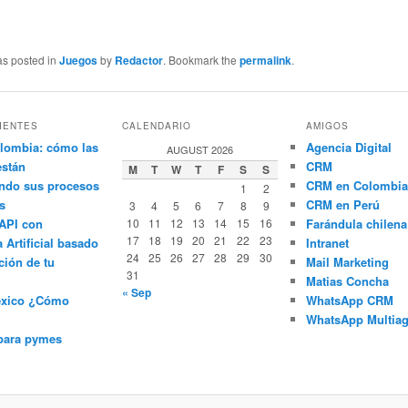
as posted in
Juegos
by
Redactor
. Bookmark the
permalink
.
IENTES
CALENDARIO
AMIGOS
lombia: cómo las
Agencia Digital
AUGUST 2026
están
CRM
M
T
W
T
F
S
S
ndo sus procesos
CRM en Colombia
1
2
s
CRM en Perú
3
4
5
6
7
8
9
API con
10
11
12
13
14
15
16
Farándula chilena
17
18
19
20
21
22
23
a Artificial basado
Intranet
24
25
26
27
28
29
30
ción de tu
Mail Marketing
31
Matias Concha
« Sep
éxico ¿Cómo
WhatsApp CRM
WhatsApp Multiag
para pymes