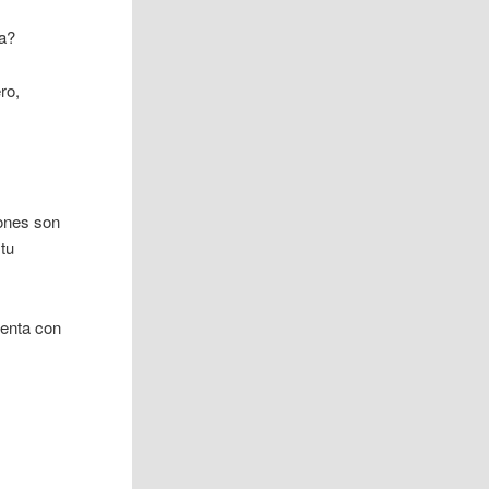
ra?
ro,
iones son
 tu
uenta con