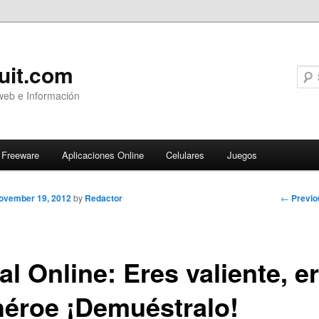
uit.com
web e Información
Freeware
Aplicaciones Online
Celulares
Juegos
Post
←
Previo
ovember 19, 2012
by
Redactor
navigati
l Online: Eres valiente, e
héroe ¡Demuéstralo!