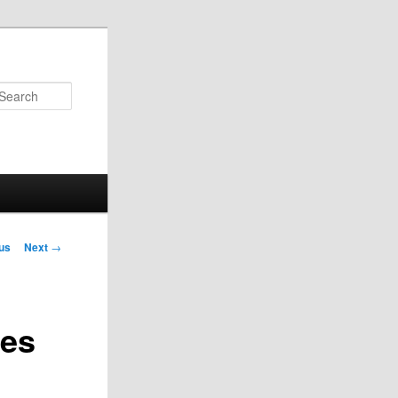
Search
us
Next
→
on
res