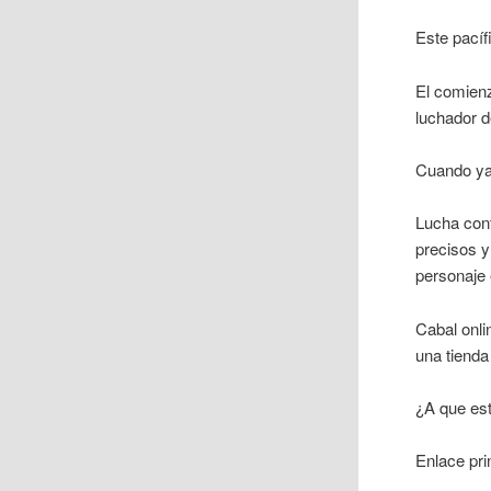
Este pacíf
El comienz
luchador d
Cuando ya 
Lucha cont
precisos y
personaje 
Cabal onli
una tienda
¿A que est
Enlace prin