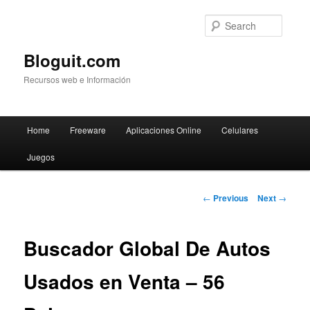
Searc
Bloguit.com
Recursos web e Información
Main
Home
Freeware
Aplicaciones Online
Celulares
Skip
menu
Juegos
to
primary
Post
←
Previous
Next
→
navigation
content
Buscador Global De Autos
Usados en Venta – 56