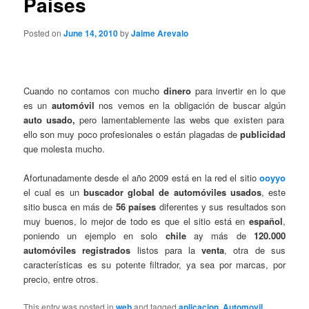
Paises
Posted on
June 14, 2010
by
Jaime Arevalo
Cuando no contamos con mucho
dinero
para invertir en lo que
es un
automóvil
nos vemos en la obligación de buscar algún
auto usado,
pero lamentablemente las webs que existen para
ello son muy poco profesionales o están plagadas de
publicidad
que molesta mucho.
Afortunadamente desde el año 2009 está en la red el sitio
ooyyo
el cual es un
buscador global de automóviles usados
, este
sitio busca en más de
56 países
diferentes y sus resultados son
muy buenos, lo mejor de todo es que el sitio está en
español
,
poniendo un ejemplo en solo
chile
ay más de
120.000
automóviles registrados
listos para la
venta
, otra de sus
características es su potente filtrador, ya sea por marcas, por
precio, entre otros.
This entry was posted in
web
and tagged
aplicacion
,
Automovil
,