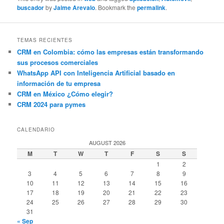
buscador
by
Jaime Arevalo
. Bookmark the
permalink
.
TEMAS RECIENTES
CRM en Colombia: cómo las empresas están transformando
sus procesos comerciales
WhatsApp API con Inteligencia Artificial basado en
información de tu empresa
CRM en México ¿Cómo elegir?
CRM 2024 para pymes
CALENDARIO
AUGUST 2026
M
T
W
T
F
S
S
1
2
3
4
5
6
7
8
9
10
11
12
13
14
15
16
17
18
19
20
21
22
23
24
25
26
27
28
29
30
31
« Sep