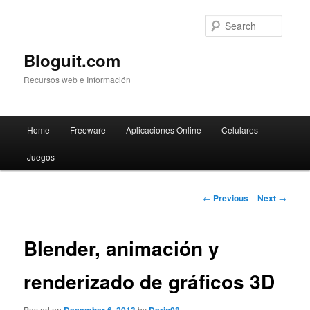
Searc
Bloguit.com
Recursos web e Información
Main
Home
Freeware
Aplicaciones Online
Celulares
Skip
menu
Juegos
to
primary
Post
←
Previous
Next
→
navigation
content
Blender, animación y
renderizado de gráficos 3D
Posted on
by