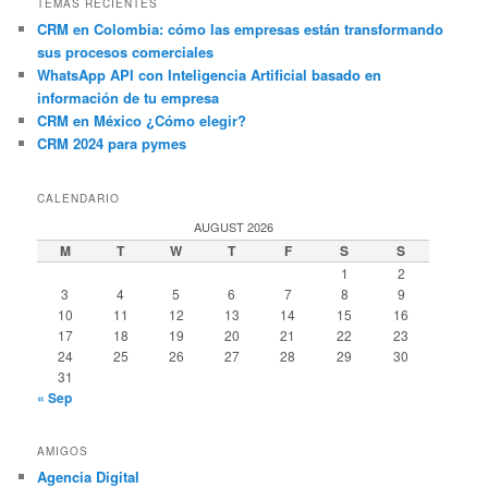
TEMAS RECIENTES
CRM en Colombia: cómo las empresas están transformando
sus procesos comerciales
WhatsApp API con Inteligencia Artificial basado en
información de tu empresa
CRM en México ¿Cómo elegir?
CRM 2024 para pymes
CALENDARIO
AUGUST 2026
M
T
W
T
F
S
S
1
2
3
4
5
6
7
8
9
10
11
12
13
14
15
16
17
18
19
20
21
22
23
24
25
26
27
28
29
30
31
« Sep
AMIGOS
Agencia Digital