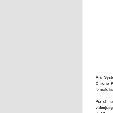
Arc Sys
Chrono 
formato fís
Por el mo
videojueg