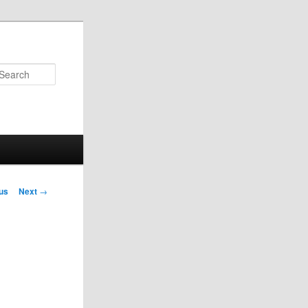
Search
us
Next
→
on