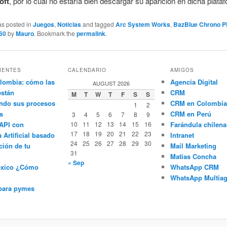
oft
, por lo cual no estaría bien descargar su aparición en dicha plata
as posted in
Juegos
,
Noticias
and tagged
Arc System Works
,
BazBlue Chrono 
60
by
Mauro
. Bookmark the
permalink
.
IENTES
CALENDARIO
AMIGOS
lombia: cómo las
Agencia Digital
AUGUST 2026
están
CRM
M
T
W
T
F
S
S
ndo sus procesos
CRM en Colombia
1
2
s
CRM en Perú
3
4
5
6
7
8
9
API con
10
11
12
13
14
15
16
Farándula chilena
17
18
19
20
21
22
23
a Artificial basado
Intranet
24
25
26
27
28
29
30
ción de tu
Mail Marketing
31
Matias Concha
« Sep
éxico ¿Cómo
WhatsApp CRM
WhatsApp Multiag
para pymes