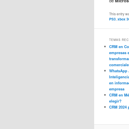
de
Micros
This entry w
PS3
,
xbox 3
TEMAS REC
CRM en Co
empresas 
transforma
comerciale
WhatsApp 
Inteligenci
en informa
empresa
CRM en M
elegir?
CRM 2024 