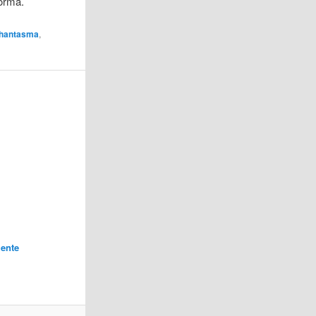
forma.
Phantasma
,
ente