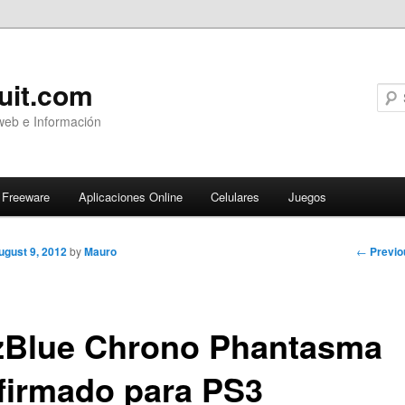
uit.com
web e Información
Freeware
Aplicaciones Online
Celulares
Juegos
Post
←
Previo
ugust 9, 2012
by
Mauro
navigati
zBlue Chrono Phantasma
firmado para PS3