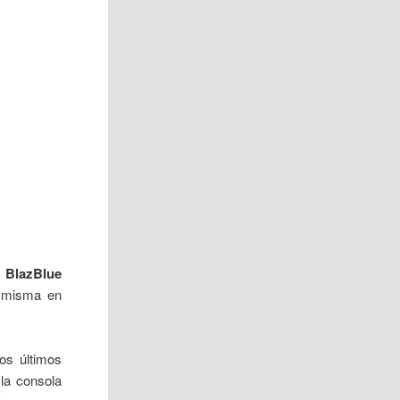
,
BlazBlue
a misma en
os últimos
la consola