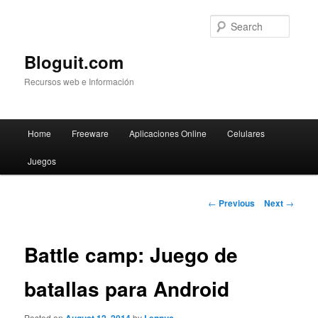
Searc
Bloguit.com
Recursos web e Información
Main
Home
Freeware
Aplicaciones Online
Celulares
Skip
menu
Juegos
to
primary
Post
←
Previous
Next
→
navigation
content
Battle camp: Juego de
batallas para Android
Posted on
by