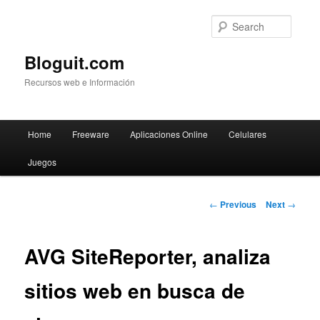
Searc
Bloguit.com
Recursos web e Información
Main
Home
Freeware
Aplicaciones Online
Celulares
Skip
menu
Juegos
to
primary
Post
←
Previous
Next
→
navigation
content
AVG SiteReporter, analiza
sitios web en busca de