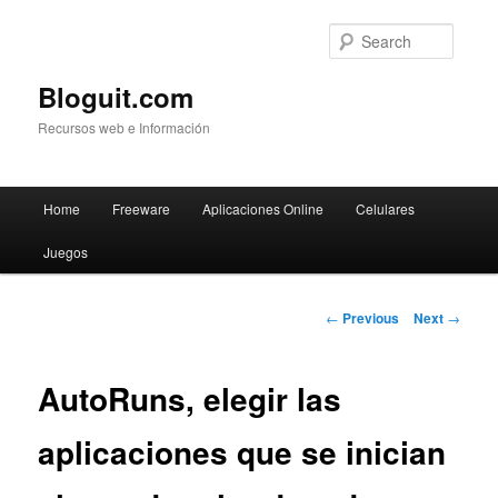
Searc
Bloguit.com
Recursos web e Información
Main
Home
Freeware
Aplicaciones Online
Celulares
Skip
menu
Juegos
to
primary
Post
←
Previous
Next
→
navigation
content
AutoRuns, elegir las
aplicaciones que se inician