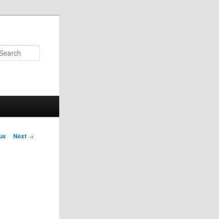
Search
us
Next
→
on