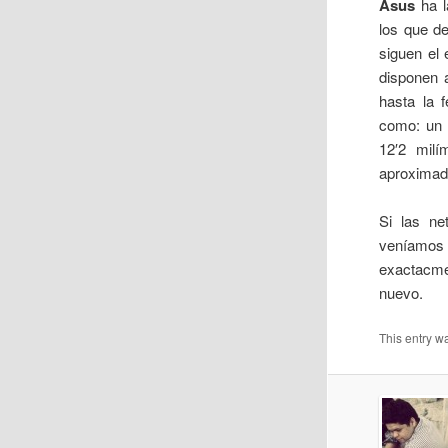
Asus
ha l
los que d
siguen el
disponen 
hasta la 
como: un 
12′2 mil
aproximad
Si las ne
veníamos 
exactacme
nuevo.
This entry w