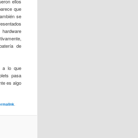
ueron ellos
arece que
ambién se
resentados
e hardware
tivamente,
atería de
o a lo que
blets pasa
te es algo
ermalink
.