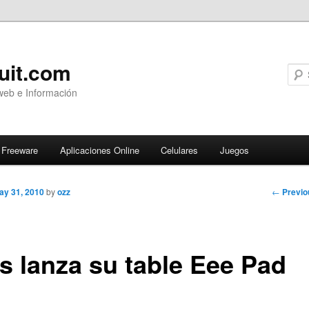
uit.com
web e Información
Freeware
Aplicaciones Online
Celulares
Juegos
Post
←
Previo
ay 31, 2010
by
ozz
navigati
s lanza su table Eee Pad