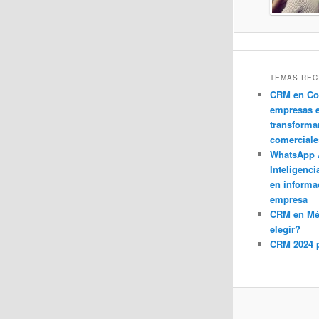
TEMAS REC
CRM en Co
empresas 
transforma
comerciale
WhatsApp 
Inteligenci
en informa
empresa
CRM en M
elegir?
CRM 2024 