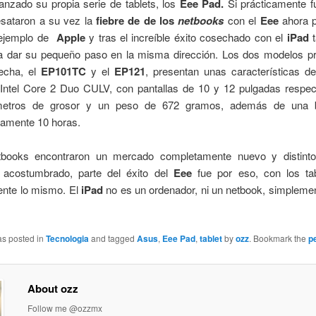
anzado su propia serie de tablets, los
Eee Pad.
Si prácticamente f
esataron a su vez la
fiebre de de los
netbooks
con el
Eee
ahora p
 ejemplo de
Apple
y tras el increíble éxito cosechado con el
iPad
t
a dar su pequeño paso en la misma dirección. Los dos modelos p
fecha, el
EP101TC
y el
EP121
, presentan unas características d
Intel Core 2 Duo CULV, con pantallas de 10 y 12 pulgadas respec
ímetros de grosor y un peso de 672 gramos, además de una b
amente 10 horas.
tbooks encontraron un mercado completamente nuevo y distint
acostumbrado, parte del éxito del
Eee
fue por eso, con los ta
nte lo mismo. El
iPad
no es un ordenador, ni un netbook, simplemen
as posted in
Tecnologia
and tagged
Asus
,
Eee Pad
,
tablet
by
ozz
. Bookmark the
p
About ozz
Follow me @ozzmx