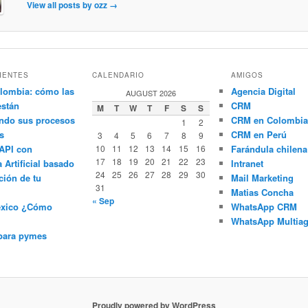
View all posts by ozz
→
IENTES
CALENDARIO
AMIGOS
lombia: cómo las
Agencia Digital
AUGUST 2026
están
CRM
M
T
W
T
F
S
S
ndo sus procesos
CRM en Colombia
1
2
s
CRM en Perú
3
4
5
6
7
8
9
API con
10
11
12
13
14
15
16
Farándula chilena
17
18
19
20
21
22
23
a Artificial basado
Intranet
24
25
26
27
28
29
30
ción de tu
Mail Marketing
31
Matias Concha
« Sep
éxico ¿Cómo
WhatsApp CRM
WhatsApp Multiag
para pymes
Proudly powered by WordPress