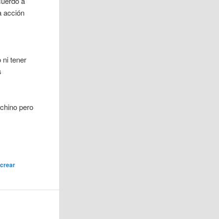
cuerdo a
a acción
 ni tener
s
 chino pero
,
crear