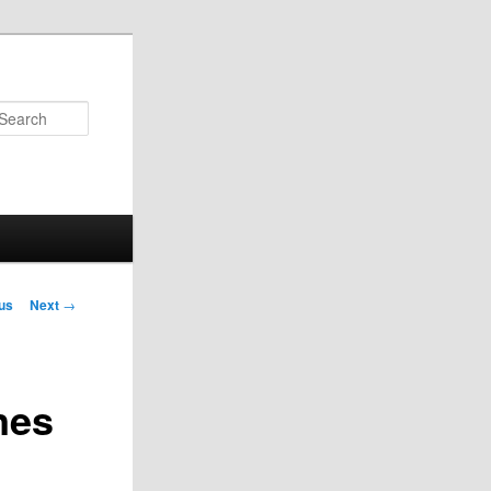
Search
us
Next
→
on
nes