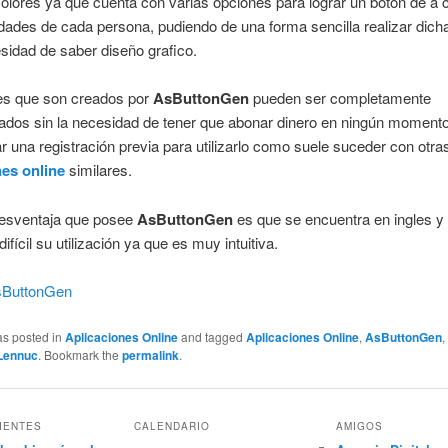
olores ya que cuenta con varias opciones para lograr un botón de a 
dades de cada persona, pudiendo de una forma sencilla realizar dich
esidad de saber diseño grafico.
es que son creados por
AsButtonGen
pueden ser completamente
ados sin la necesidad de tener que abonar dinero en ningún momento
ar una registración previa para utilizarlo como suele suceder con otra
nes online
similares.
desventaja que posee
AsButtonGen
es que se encuentra en ingles y
difícil su utilización ya que es muy intuitiva.
sButtonGen
as posted in
Aplicaciones Online
and tagged
Aplicaciones Online
,
AsButtonGen
Lennuc
. Bookmark the
permalink
.
IENTES
CALENDARIO
AMIGOS