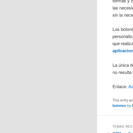
formas y c
las necesi
sin la nec
Los boton
personaliz
que realiz
aplicacio
La única 
no resulta 
Enlace:
A
This entry w
botones
by
TEMAS REC