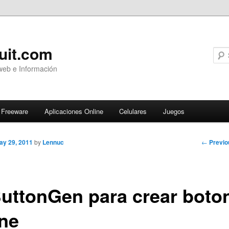
uit.com
web e Información
Freeware
Aplicaciones Online
Celulares
Juegos
Post
←
Previo
ay 29, 2011
by
Lennuc
navigati
uttonGen para crear boto
ine