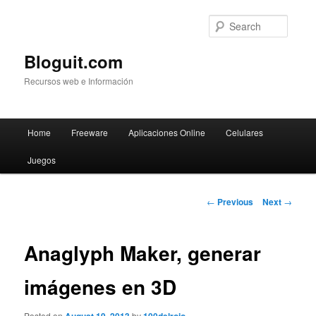
Searc
Bloguit.com
Recursos web e Información
Main
Home
Freeware
Aplicaciones Online
Celulares
Skip
menu
Juegos
to
primary
Post
←
Previous
Next
→
navigation
content
Anaglyph Maker, generar
imágenes en 3D
Posted on
by