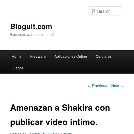
Searc
Bloguit.com
Recursos web e Información
Main
Home
Freeware
Aplicaciones Online
Celulares
Skip
menu
Juegos
to
primary
Post
←
Previous
Next
→
navigation
content
Amenazan a Shakira con
publicar video íntimo.
Posted on
by