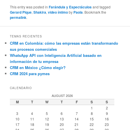
This entry was posted in
Farándula y Espectáculos
and tagged
Gerard Pique
,
Shakira
,
video íntimo
by
Paola
. Bookmark the
permalink
.
TEMAS RECIENTES
CRM en Colombia: cómo las empresas están transformando
sus procesos comerciales
WhatsApp API con Inteligencia Artificial basado en
información de tu empresa
CRM en México ¿Cómo elegir?
CRM 2024 para pymes
CALENDARIO
AUGUST 2026
M
T
W
T
F
S
S
1
2
3
4
5
6
7
8
9
10
11
12
13
14
15
16
17
18
19
20
21
22
23
24
25
26
27
28
29
30