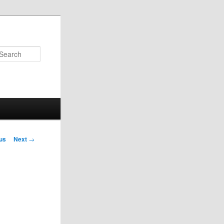
Search
us
Next
→
on