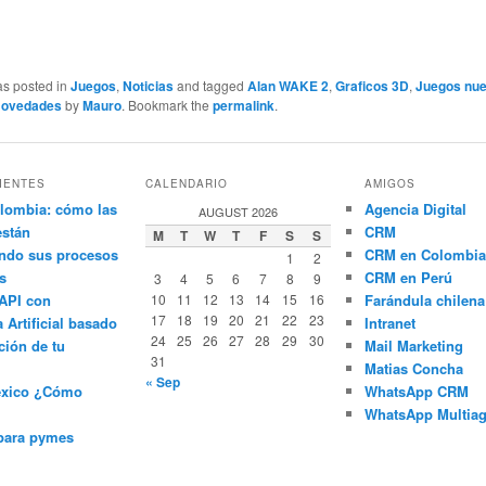
as posted in
Juegos
,
Noticias
and tagged
Alan WAKE 2
,
Graficos 3D
,
Juegos nu
ovedades
by
Mauro
. Bookmark the
permalink
.
IENTES
CALENDARIO
AMIGOS
lombia: cómo las
Agencia Digital
AUGUST 2026
están
CRM
M
T
W
T
F
S
S
ndo sus procesos
CRM en Colombia
1
2
s
CRM en Perú
3
4
5
6
7
8
9
API con
10
11
12
13
14
15
16
Farándula chilena
17
18
19
20
21
22
23
a Artificial basado
Intranet
24
25
26
27
28
29
30
ción de tu
Mail Marketing
31
Matias Concha
« Sep
éxico ¿Cómo
WhatsApp CRM
WhatsApp Multiag
para pymes