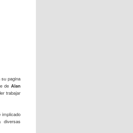
n su pagina
rte de
Alan
er trabajar
 implicado
 diversas