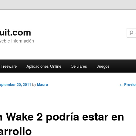
uit.com
web e Información
Freeware
Aplicaciones Online
Celulares
Juegos
Post
←
Previo
eptember 20, 2011
by
Mauro
navigati
n Wake 2 podría estar en
arrollo