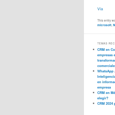
Vía
This entry w
microsoft
,
N
TEMAS REC
CRM en Co
empresas 
transforma
comerciale
WhatsApp 
Inteligenci
en informa
empresa
CRM en M
elegir?
CRM 2024 