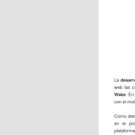
La
desarr
web las c
Wake
. En
con el mot
Como dato
en el pro
plataforma