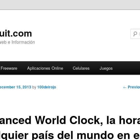
uit.com
web e Información
Freeware
Aplicaciones Online
Celulares
Juegos
Post
←
Previo
ecember 15, 2013
by
100delrojo
navigati
anced World Clock, la hor
lquier país del mundo en e