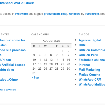
dvanced World Clock
as posted in
Freeware
and tagged
procutvidad
,
reloj
,
Windows
by
100delrojo
. Bo
IENTES
CALENDARIO
AMIGOS
lombia: cómo las
Agencia Digital
AUGUST 2026
están
CRM
M
T
W
T
F
S
S
ndo sus procesos
CRM en Colombia
1
2
s
CRM en Perú
3
4
5
6
7
8
9
API con
10
11
12
13
14
15
16
Farándula chilena
17
18
19
20
21
22
23
a Artificial basado
Intranet
24
25
26
27
28
29
30
ción de tu
Mail Marketing
31
Matias Concha
« Sep
éxico ¿Cómo
WhatsApp CRM
WhatsApp Multiag
para pymes