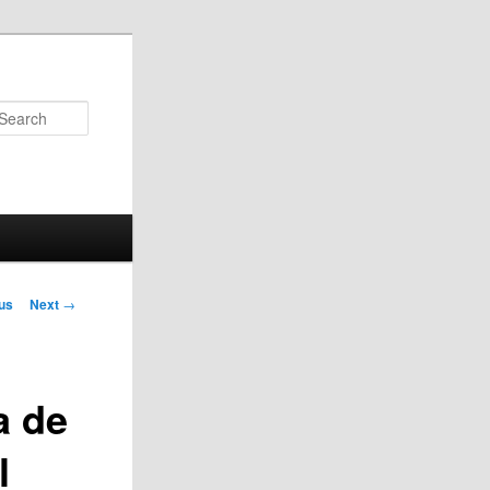
Search
us
Next
→
on
a de
l