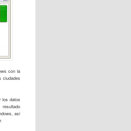
ows con la
s ciudades
r los datos
 resultado
ndows, así
r.