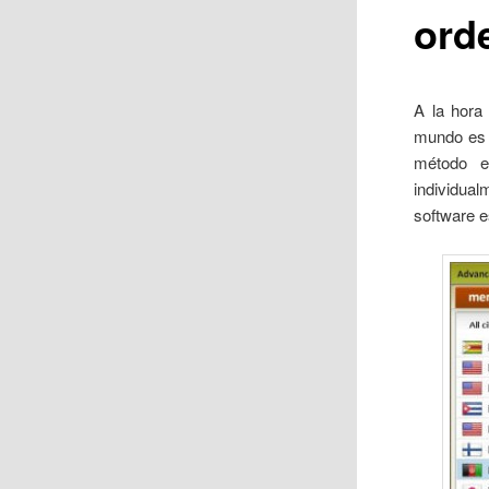
ord
A la hora 
mundo es m
método e
individua
software 