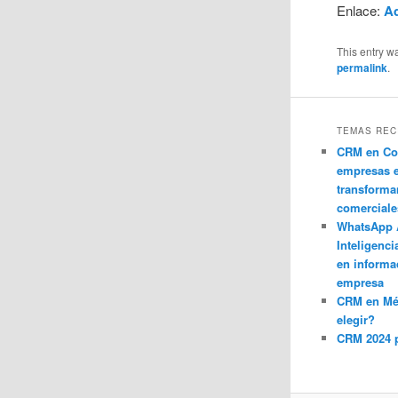
Enlace:
A
This entry w
permalink
.
TEMAS REC
CRM en Co
empresas 
transforma
comerciale
WhatsApp 
Inteligenci
en informa
empresa
CRM en M
elegir?
CRM 2024 