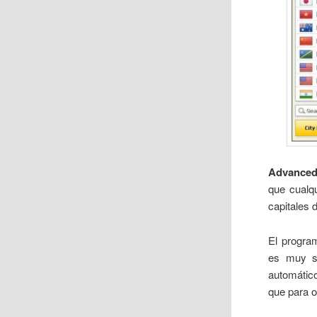
Advanced
que cualq
capitales 
El program
es muy se
automátic
que para o