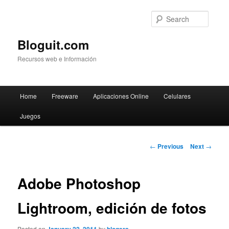
Searc
Bloguit.com
Recursos web e Información
Main
Home
Freeware
Aplicaciones Online
Celulares
Skip
menu
Juegos
to
primary
Post
←
Previous
Next
→
navigation
content
Adobe Photoshop
Lightroom, edición de fotos
Posted on
by