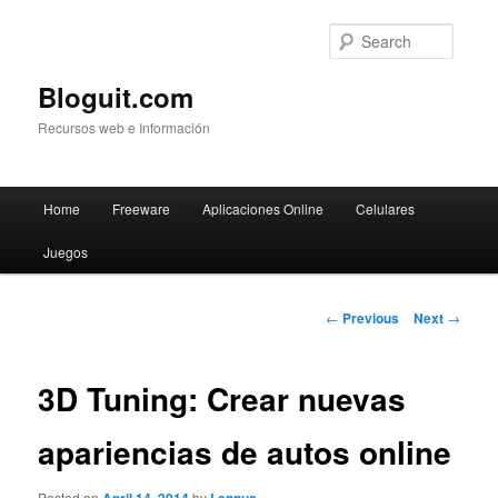
Searc
Bloguit.com
Recursos web e Información
Main
Home
Freeware
Aplicaciones Online
Celulares
Skip
menu
Juegos
to
primary
Post
←
Previous
Next
→
navigation
content
3D Tuning: Crear nuevas
apariencias de autos online
Posted on
by