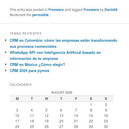
This entry was posted in
Freeware
and tagged
Freeware
by
Dario08
.
Bookmark the
permalink
.
TEMAS RECIENTES
CRM en Colombia: cómo las empresas están transformando
sus procesos comerciales
WhatsApp API con Inteligencia Artificial basado en
información de tu empresa
CRM en México ¿Cómo elegir?
CRM 2024 para pymes
CALENDARIO
AUGUST 2026
M
T
W
T
F
S
S
1
2
3
4
5
6
7
8
9
10
11
12
13
14
15
16
17
18
19
20
21
22
23
24
25
26
27
28
29
30