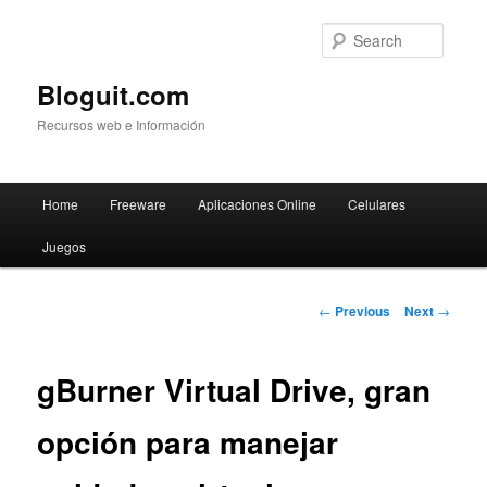
Searc
Bloguit.com
Recursos web e Información
Main
Home
Freeware
Aplicaciones Online
Celulares
Skip
menu
Juegos
to
primary
Post
←
Previous
Next
→
navigation
content
gBurner Virtual Drive, gran
opción para manejar